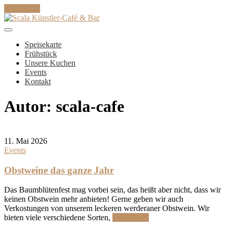
Skip
Scala Kino
to
content
Scala Künstler-Café & Bar
Speisekarte
Frühstück
Unsere Kuchen
Events
Kontakt
Autor:
scala-cafe
11. Mai 2026
Events
Obstweine das ganze Jahr
Das Baumblütenfest mag vorbei sein, das heißt aber nicht, dass wir
keinen Obstwein mehr anbieten! Gerne geben wir auch
Verkostungen von unserem leckeren werderaner Obstwein. Wir
bieten viele verschiedene Sorten,
Read More